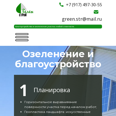
​+7 (917) 497-30-55
​
green.str@mail.ru
Благоустройство и озеленение участка любой сложности.
Озеленение и
благоустройство
1
Планировка
Горизонтальное выравнивание
поверхности участка перед началом работ;
Геопластика ландшафта: искусственные