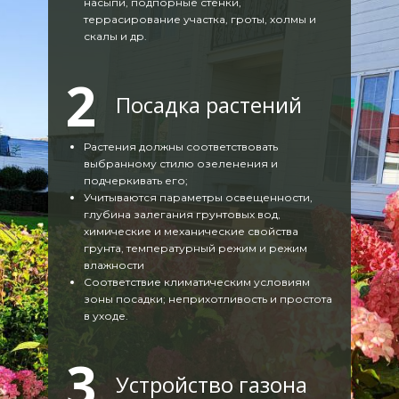
насыпи, подпорные стенки,
террасирование участка, гроты, холмы и
скалы и др.
2
Посадка растений
Растения должны соответствовать
выбранному стилю озеленения и
подчеркивать его;
Учитываются параметры освещенности,
глубина залегания грунтовых вод,
химические и механические свойства
грунта, температурный режим и режим
влажности
Соответствие климатическим условиям
зоны посадки; неприхотливость и простота
в уходе.
3
Устройство газона